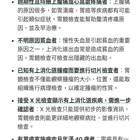
週期性且持續上腹痛或心窩處疼痛者
：上腹痛
的原因很多，如胃潰瘍、胃癌等疾病都有可能
引起類似症狀。胃鏡檢查能幫助釐清疼痛原
因，並及早治療。
不明原因貧血者
：慢性失血是引起貧血的重要
原因之一，上消化道出血常是造成貧血的原
因。胃鏡檢查可檢查出隱藏的出血點。
已知有上消化道腫瘤而要進行切片檢查者
：胃
鏡檢查不僅能觀察腫瘤的大小、位置，還能取
組織進行病理檢查，以確定腫瘤的性質。
接受 X 光檢查顯示有上消化道疾病，需進一步
確認者
：X 光檢查只能提供初步的影像資訊，
胃鏡檢查則能更詳細地觀察病灶，並進行切片
檢查。
有胃癌家族病史且年滿 40 歲者
：胃癌具有一